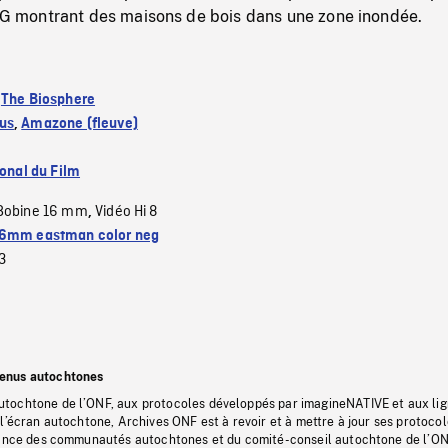
montrant des maisons de bois dans une zone inondée.
:
The Biosphere
us
,
Amazone (fleuve)
ional du Film
Bobine 16 mm
Vidéo Hi 8
,
6mm eastman color neg
3
tenus autochtones
tochtone de l’ONF, aux protocoles développés par imagineNATIVE et aux li
l’écran autochtone, Archives ONF est à revoir et à mettre à jour ses protoco
stance des communautés autochtones et du comité-conseil autochtone de l’ON