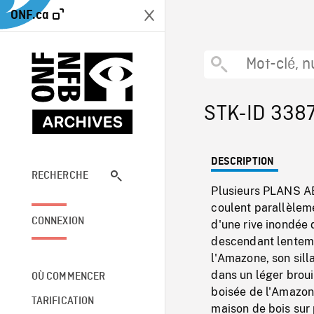
ONF.ca
STK-ID 338
DESCRIPTION
RECHERCHE
Plusieurs PLANS AÉ
coulent parallèle
CONNEXION
d'une rive inondée
descendant lenteme
l'Amazone, son sil
dans un léger brou
OÙ COMMENCER
boisée de l'Amazon
TARIFICATION
maison de bois sur p