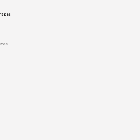
nt pas
ermes