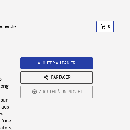
recherche
0
AJOUTER AU PANIER
PARTAGER
o
long
AJOUTER À UN PROJET
 sur
anaus
ve
d'une
ulets).