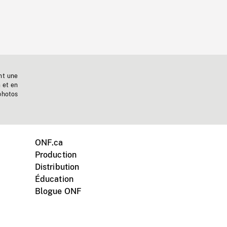
nt une
n et en
photos
ONF.ca
Production
Distribution
Éducation
Blogue ONF