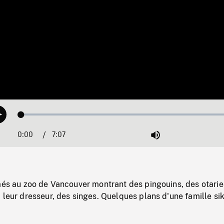
Loaded
:
Play
0.53%
0:00
Current
7:07
Duration
/
Mute
Time
més au zoo de Vancouver montrant des pingouins, des otarie
 leur dresseur, des singes. Quelques plans d'une famille si