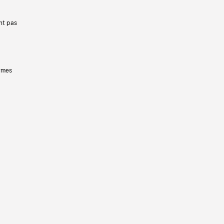
nt pas
ermes