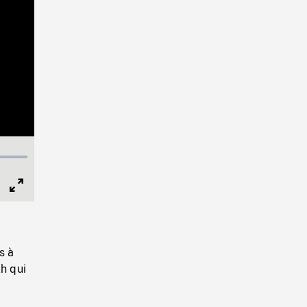
Full
Screen
s à
kh qui