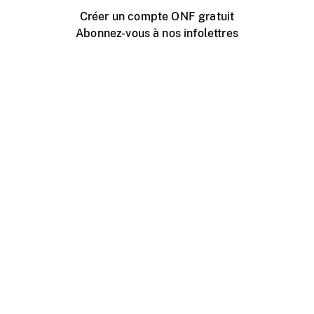
Créer un compte ONF gratuit
Abonnez-vous à nos infolettres
Événements ONF près de chez vous
Créer avec l’ONF
Organiser une projection publique
À propos de ce site
Centre d'aide
Contactez-nous
Espace Média
Emplois
ONF.ca
Production
Distribution
Éducation