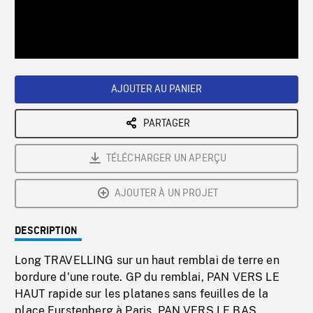
/
Loaded
:
Playback
0%
Rate
AJOUTER AU PANIER
PARTAGER
TÉLÉCHARGER UN APERÇU
AJOUTER À UN PROJET
DESCRIPTION
Long TRAVELLING sur un haut remblai de terre en
bordure d'une route. GP du remblai, PAN VERS LE
HAUT rapide sur les platanes sans feuilles de la
place Furstenberg à Paris, PAN VERS LE BAS.