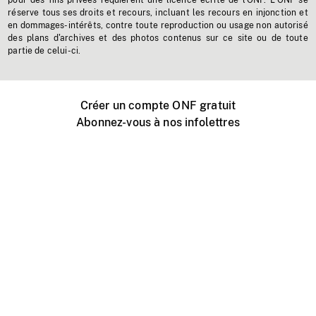
pour des fins privées requièrent une licence écrite de l'ONF. L'ONF se
réserve tous ses droits et recours, incluant les recours en injonction et
en dommages-intérêts, contre toute reproduction ou usage non autorisé
des plans d'archives et des photos contenus sur ce site ou de toute
partie de celui-ci.
Créer un compte ONF gratuit
Abonnez-vous à nos infolettres
Événements ONF près de chez vous
Créer avec l’ONF
Organiser une projection publique
À propos de ce site
Centre d'aide
Contactez-nous
Espace Média
Emplois