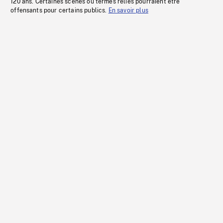
120 ans. Certaines scènes ou termes reliés pourraient être
offensants pour certains publics.
En savoir plus