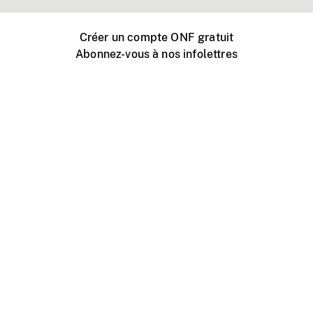
Créer un compte ONF gratuit
Abonnez-vous à nos infolettres
Événements ONF près de chez vous
Créer avec l’ONF
Organiser une projection publique
À propos de ce site
Centre d'aide
Contactez-nous
Espace Média
Emplois
ONF.ca
Production
Distribution