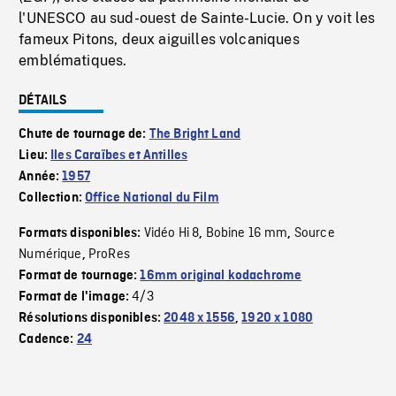
l'UNESCO au sud-ouest de Sainte-Lucie. On y voit les
fameux Pitons, deux aiguilles volcaniques
emblématiques.
DÉTAILS
Chute de tournage de:
The Bright Land
Lieu:
Iles Caraïbes et Antilles
Année:
1957
Collection:
Office National du Film
Vidéo Hi 8
Bobine 16 mm
Source
Formats disponibles:
,
,
Numérique
ProRes
,
Format de tournage:
16mm original kodachrome
4/3
Format de l'image:
Résolutions disponibles:
2048 x 1556
,
1920 x 1080
Cadence:
24