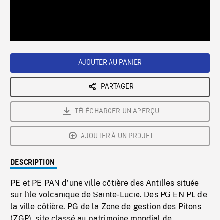
/
Loaded
:
Playback
0%
Rate
AJOUTER AU PANIER
PARTAGER
TÉLÉCHARGER UN APERÇU
AJOUTER À UN PROJET
DESCRIPTION
PE et PE PAN d’une ville côtière des Antilles située
sur l'île volcanique de Sainte-Lucie. Des PG EN PL de
la ville côtière. PG de la Zone de gestion des Pitons
(ZGP), site classé au patrimoine mondial de