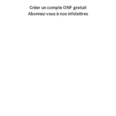
Créer un compte ONF gratuit
Abonnez-vous à nos infolettres
Événements ONF près de chez vous
Créer avec l’ONF
Organiser une projection publique
À propos de ce site
Centre d'aide
Contactez-nous
Espace Média
Emplois
ONF.ca
Production
Distribution
Éducation