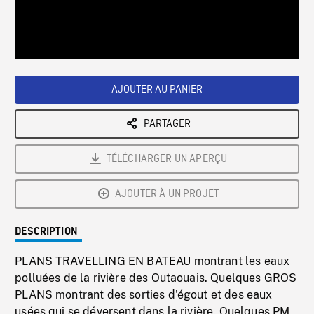
/
Loaded
:
Playback
0%
Rate
AJOUTER AU PANIER
PARTAGER
TÉLÉCHARGER UN APERÇU
AJOUTER À UN PROJET
DESCRIPTION
PLANS TRAVELLING EN BATEAU montrant les eaux
polluées de la rivière des Outaouais. Quelques GROS
PLANS montrant des sorties d'égout et des eaux
usées qui se déversent dans la rivière. Quelques PM