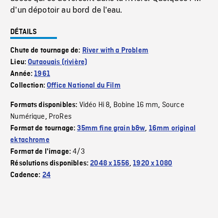
d'un dépotoir au bord de l'eau.
DÉTAILS
Chute de tournage de:
River with a Problem
Lieu:
Outaouais (rivière)
Année:
1961
Collection:
Office National du Film
Vidéo Hi 8
Bobine 16 mm
Source
Formats disponibles:
,
,
Numérique
ProRes
,
Format de tournage:
35mm fine grain b&w
,
16mm original
ektachrome
4/3
Format de l'image:
Résolutions disponibles:
2048 x 1556
,
1920 x 1080
Cadence:
24