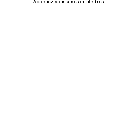
Abonnez-vous à nos infolettres
Événements ONF près de chez vous
Créer avec l’ONF
Organiser une projection publique
À propos de ce site
Centre d'aide
Contactez-nous
Espace Média
Emplois
ONF.ca
Production
Distribution
Éducation
Blogue ONF