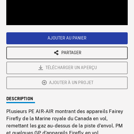
/
Loaded
:
Playback
0%
Rate
AJOUTER AU PANIER
PARTAGER
TÉLÉCHARGER UN APERÇU
AJOUTER À UN PROJET
DESCRIPTION
Plusieurs PE AIR-AIR montrant des appareils Fairey
Firefly de la Marine royale du Canada en vol,
remettant les gaz au-dessus de la piste d’envol. PM
et quelques GP d’appareils Firefly en vol.