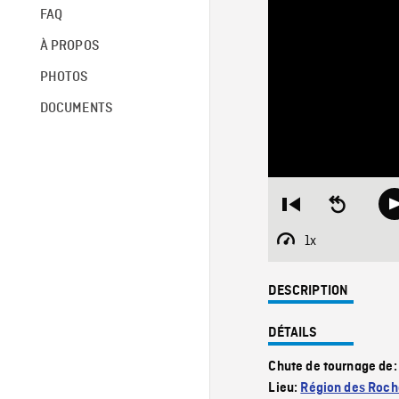
FAQ
À PROPOS
PHOTOS
DOCUMENTS
Restart
Seek
from
backward
beginning
10
1x
Playback
seconds
Rate
DESCRIPTION
DÉTAILS
Chute de tournage de
Lieu:
Région des Roch