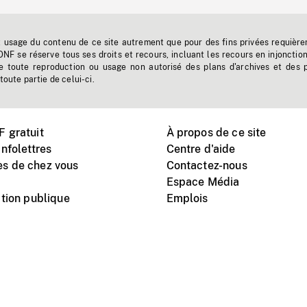
t usage du contenu de ce site autrement que pour des fins privées requière
'ONF se réserve tous ses droits et recours, incluant les recours en injonctio
e toute reproduction ou usage non autorisé des plans d'archives et des 
toute partie de celui-ci.
 gratuit
À propos de ce site
nfolettres
Centre d'aide
s de chez vous
Contactez-nous
Espace Média
tion publique
Emplois
Instagram
Vimeo
X
télé