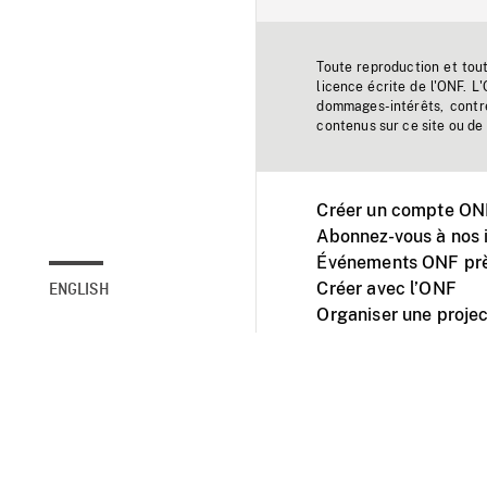
Toute reproduction et tou
licence écrite de l'ONF. L
dommages-intérêts, contr
contenus sur ce site ou de 
Créer un compte ONF
Abonnez-vous à nos i
Événements ONF prè
Créer avec l’ONF
ENGLISH
Organiser une projec
Facebook
Youtube
L'ONF sur mobile et 