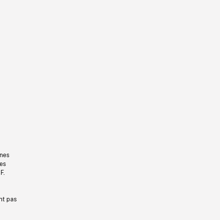
gnes
les
F.
nt pas