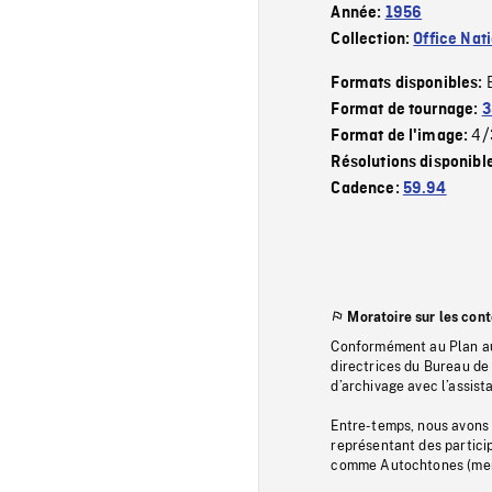
Année:
1956
Collection:
Office Nat
Formats disponibles:
Format de tournage:
3
4/
Format de l'image:
Résolutions disponibl
Cadence:
59.94
Moratoire sur les con
Conformément au Plan au
directrices du Bureau de 
d’archivage avec l’assi
Entre-temps, nous avons s
représentant des particip
comme Autochtones (memb