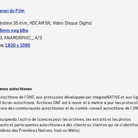
ional du Film
Bobine 35 mm
HDCAM SR
Video Disque Digital
,
,
5mm neg b&w
3
ANAMORPHIC_4/3
,
es:
1920 x 1080
tenus autochtones
tochtone de l’ONF, aux protocoles développés par imagineNATIVE et aux li
l’écran autochtone, Archives ONF est à revoir et à mettre à jour ses protoco
stance des communautés autochtones et du comité-conseil autochtone de l’ON
uspendu l’octroi de licences pour les archives, les extraits et les photos
ants et participantes autochtones à des clients ou clientes qui ne s’identifie
res des Premières Nations, Inuit ou Métis).