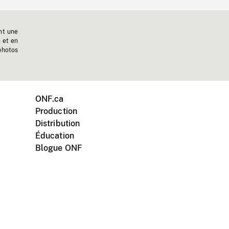
nt une
n et en
photos
ONF.ca
Production
Distribution
Éducation
Blogue ONF