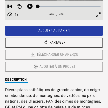
Loaded
:
Restart
Seek
Play
1.14%
from
backward
1x
0:00
Current
4:38
Duration
/
beginning
10
Playback
Full
Time
seconds
Rate
Scree
AJOUTER AU PANIER
PARTAGER
TÉLÉCHARGER UN APERÇU
AJOUTER À UN PROJET
DESCRIPTION
Divers plans esthétiques de grands sapins, de neige
en abondance, de montagnes, de vallées, au parc
national des Glaciers. PAN des cîmes de montagnes.
GP et PM d'une calotte de neige sur de minces