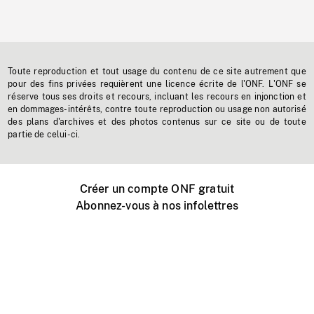
Toute reproduction et tout usage du contenu de ce site autrement que
pour des fins privées requièrent une licence écrite de l'ONF. L'ONF se
réserve tous ses droits et recours, incluant les recours en injonction et
en dommages-intérêts, contre toute reproduction ou usage non autorisé
des plans d'archives et des photos contenus sur ce site ou de toute
partie de celui-ci.
Créer un compte ONF gratuit
Abonnez-vous à nos infolettres
Événements ONF près de chez vous
Créer avec l’ONF
Organiser une projection publique
À propos de ce site