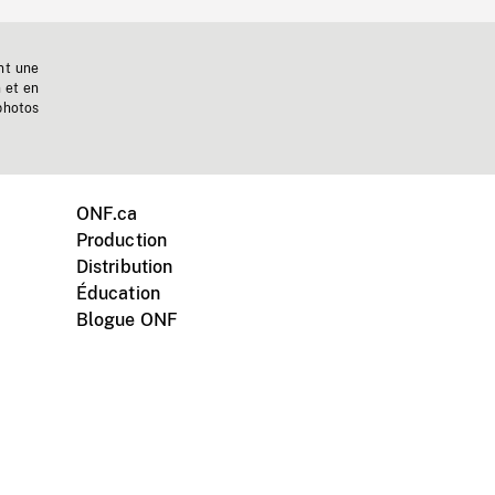
nt une
n et en
photos
ONF.ca
Production
Distribution
Éducation
Blogue ONF