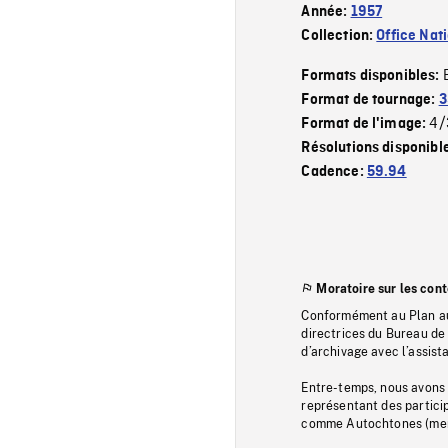
Année:
1957
Collection:
Office Nat
Formats disponibles:
Format de tournage:
3
4/
Format de l'image:
Résolutions disponibl
Cadence:
59.94
Moratoire sur les con
Conformément au Plan au
directrices du Bureau de 
d’archivage avec l’assi
Entre-temps, nous avons s
représentant des particip
comme Autochtones (memb