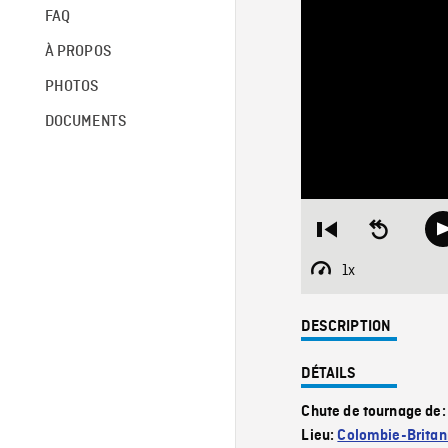
FAQ
À PROPOS
PHOTOS
DOCUMENTS
Restart
Seek
from
backward
beginning
10
1x
Playback
seconds
Rate
DESCRIPTION
DÉTAILS
Chute de tournage de
Lieu:
Colombie-Britan