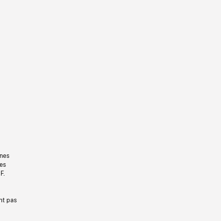
gnes
les
F.
nt pas