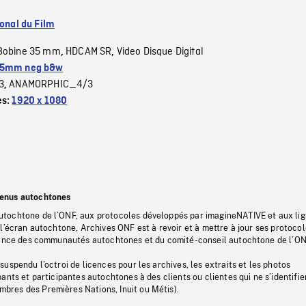
ional du Film
Bobine 35 mm
HDCAM SR
Video Disque Digital
,
,
5mm neg b&w
3
ANAMORPHIC_4/3
,
es:
1920 x 1080
tenus autochtones
tochtone de l’ONF, aux protocoles développés par imagineNATIVE et aux li
l’écran autochtone, Archives ONF est à revoir et à mettre à jour ses protoco
stance des communautés autochtones et du comité-conseil autochtone de l’ON
uspendu l’octroi de licences pour les archives, les extraits et les photos
ants et participantes autochtones à des clients ou clientes qui ne s’identifie
res des Premières Nations, Inuit ou Métis).