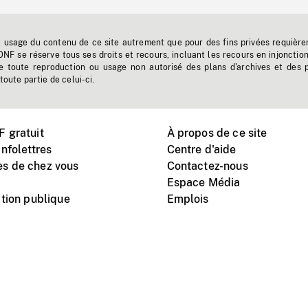
t usage du contenu de ce site autrement que pour des fins privées requière
'ONF se réserve tous ses droits et recours, incluant les recours en injonctio
e toute reproduction ou usage non autorisé des plans d'archives et des 
toute partie de celui-ci.
 gratuit
À propos de ce site
nfolettres
Centre d'aide
s de chez vous
Contactez-nous
Espace Média
tion publique
Emplois
Instagram
Vimeo
X
télé