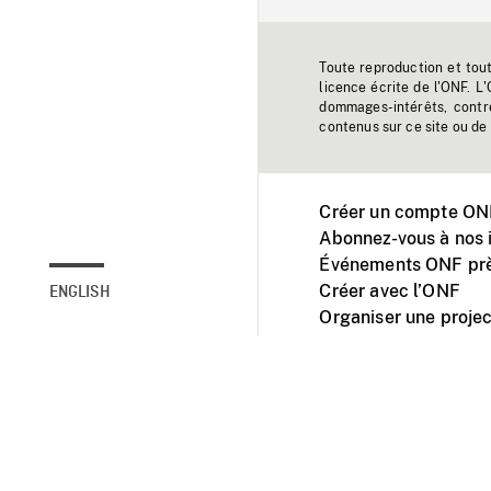
Toute reproduction et tou
licence écrite de l'ONF. L
dommages-intérêts, contr
contenus sur ce site ou de 
Créer un compte ONF
Abonnez-vous à nos i
Événements ONF prè
Créer avec l’ONF
ENGLISH
Organiser une projec
Facebook
Youtube
L'ONF sur mobile et 