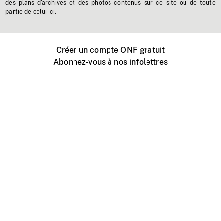
des plans d'archives et des photos contenus sur ce site ou de toute
partie de celui-ci.
Créer un compte ONF gratuit
Abonnez-vous à nos infolettres
Événements ONF près de chez vous
Créer avec l’ONF
Organiser une projection publique
À propos de ce site
Centre d'aide
Contactez-nous
Espace Média
Emplois
ONF.ca