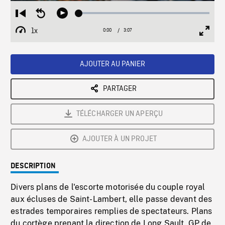
Loaded
:
Restart
Seek
Play
1.66%
from
backward
1x
0:00
Current
3:07
Duration
/
beginning
10
Playback
Full
Time
seconds
Rate
Scree
AJOUTER AU PANIER
PARTAGER
TÉLÉCHARGER UN APERÇU
AJOUTER À UN PROJET
DESCRIPTION
Divers plans de l'escorte motorisée du couple royal
aux écluses de Saint-Lambert, elle passe devant des
estrades temporaires remplies de spectateurs. Plans
du cortège prenant la direction de Long Sault. GP de