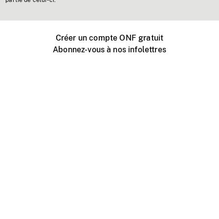
partie de celui-ci.
Créer un compte ONF gratuit
Abonnez-vous à nos infolettres
Événements ONF près de chez vous
Créer avec l’ONF
Organiser une projection publique
À propos de ce site
Centre d'aide
Contactez-nous
Espace Média
Emplois
ONF.ca
Production