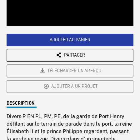
/
Loaded
:
Playback
0%
Rate
AJOUTER AU PANIER
PARTAGER
TÉLÉCHARGER UN APERÇU
AJOUTER À UN PROJET
DESCRIPTION
Divers P EN PL, PM, PE, de la garde de Port Henry
défilant sur le terrain de parade dans le port, la reine
Élisabeth II et le prince Philippe regardant, passant
la garde en revue. Divers plans d'un spectacle