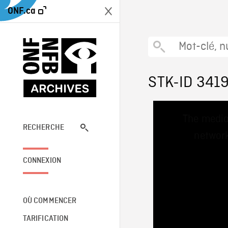
ONF.ca
STK-ID 341
This
The media
is
a
RECHERCHE
network
modal
window.
CONNEXION
OÙ COMMENCER
TARIFICATION