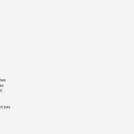
gnes
les
F.
nt pas