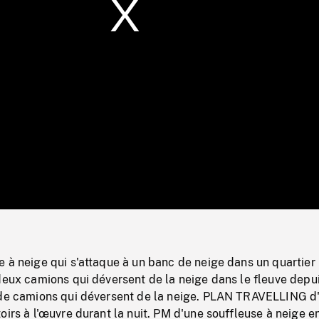
/
Loaded
:
Mute
0%
 à neige qui s'attaque à un banc de neige dans un quartier
deux camions qui déversent de la neige dans le fleuve depu
 de camions qui déversent de la neige. PLAN TRAVELLING d
oirs à l'œuvre durant la nuit. PM d'une souffleuse à neige e