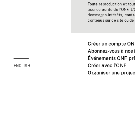
Toute reproduction et tou
licence écrite de l'ONF. L
dommages-intérêts, contr
contenus sur ce site ou de 
Créer un compte ONF
Abonnez-vous à nos i
Événements ONF prè
Créer avec l’ONF
ENGLISH
Organiser une projec
Facebook
Youtube
L'ONF sur mobile et 