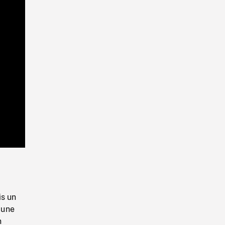
Playback
Rate
is un
'une
n