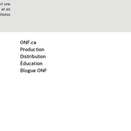
nt une
n et en
photos
ONF.ca
Production
Distribution
Éducation
Blogue ONF