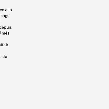
ve à la
change
s
 depuis
ilmés
toir.
, du