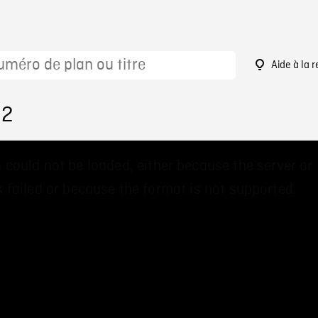
Aide à la 
92
 could not be loaded, either because the server or
 failed or because the format is not supported.