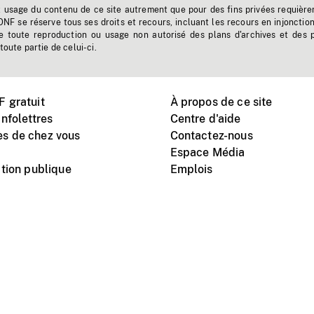
t usage du contenu de ce site autrement que pour des fins privées requière
'ONF se réserve tous ses droits et recours, incluant les recours en injonctio
e toute reproduction ou usage non autorisé des plans d'archives et des 
toute partie de celui-ci.
 gratuit
À propos de ce site
nfolettres
Centre d'aide
s de chez vous
Contactez-nous
Espace Média
tion publique
Emplois
Instagram
Vimeo
X
télé