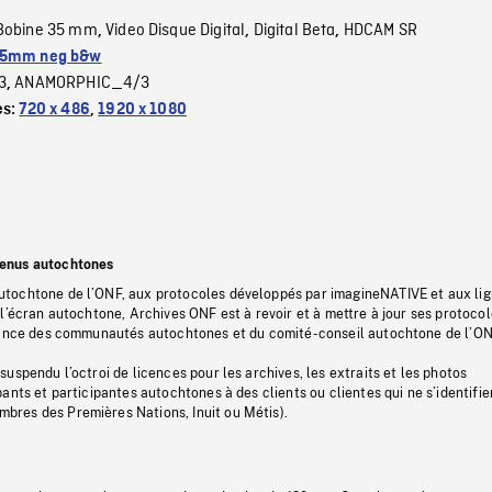
Bobine 35 mm
Video Disque Digital
Digital Beta
HDCAM SR
,
,
,
5mm neg b&w
3
ANAMORPHIC_4/3
,
es:
720 x 486
,
1920 x 1080
tenus autochtones
tochtone de l’ONF, aux protocoles développés par imagineNATIVE et aux li
l’écran autochtone, Archives ONF est à revoir et à mettre à jour ses protoco
stance des communautés autochtones et du comité-conseil autochtone de l’ON
uspendu l’octroi de licences pour les archives, les extraits et les photos
ants et participantes autochtones à des clients ou clientes qui ne s’identifie
res des Premières Nations, Inuit ou Métis).