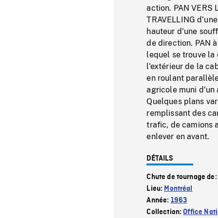
action. PAN VERS L
TRAVELLING d'une dé
hauteur d'une souf
de direction. PAN à
lequel se trouve l
l'extérieur de la 
en roulant parallèl
agricole muni d'un 
Quelques plans vari
remplissant des cam
trafic, de camions 
enlever en avant.
DÉTAILS
Chute de tournage de
Lieu:
Montréal
Année:
1963
Collection:
Office Nat