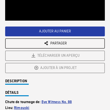
/
Loaded
:
Playback
0%
Rate
AJOUTER AU PANIER
PARTAGER
TÉLÉCHARGER UN APERÇU
AJOUTER À UN PROJET
DESCRIPTION
DÉTAILS
Chute de tournage de:
Eye Witness No. 88
Lieu:
Rimouski