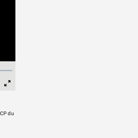
Full
Screen
 CP du