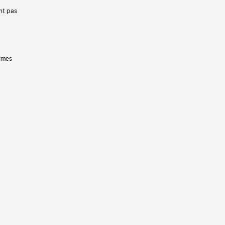
nt pas
ermes