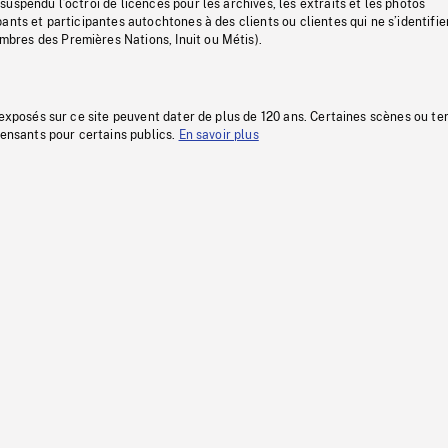
uspendu l’octroi de licences pour les archives, les extraits et les photos
ants et participantes autochtones à des clients ou clientes qui ne s’identifie
res des Premières Nations, Inuit ou Métis).
 exposés sur ce site peuvent dater de plus de 120 ans. Certaines scènes ou t
fensants pour certains publics.
En savoir plus