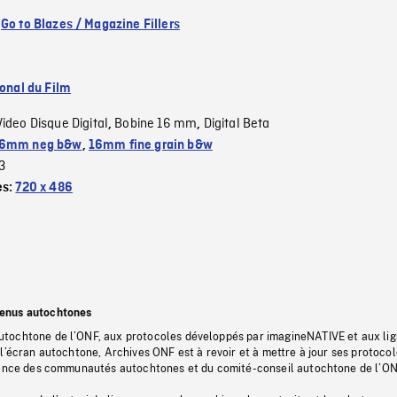
:
Go to Blazes / Magazine Fillers
ional du Film
Video Disque Digital
Bobine 16 mm
Digital Beta
,
,
6mm neg b&w
,
16mm fine grain b&w
3
es:
720 x 486
tenus autochtones
tochtone de l’ONF, aux protocoles développés par imagineNATIVE et aux li
l’écran autochtone, Archives ONF est à revoir et à mettre à jour ses protoco
stance des communautés autochtones et du comité-conseil autochtone de l’ON