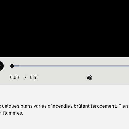
Loaded
:
Play
5.06%
0:00
Current
0:51
Duration
/
Mute
Time
quelques plans variés d'incendies brûlant férocement. P en
en flammes.