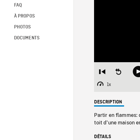
FAQ
À PROPOS
PHOTOS
DOCUMENTS
Restart
Seek
from
backward
beginning
10
1x
Playback
seconds
Rate
DESCRIPTION
Partir en flammes: 
toit d'une maison 
DÉTAILS