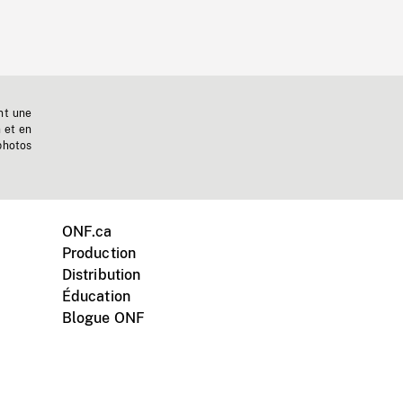
nt une
n et en
photos
ONF.ca
Production
Distribution
Éducation
Blogue ONF