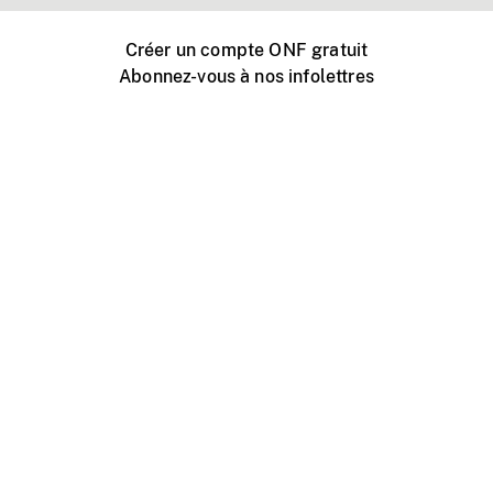
Créer un compte ONF gratuit
Abonnez-vous à nos infolettres
Événements ONF près de chez vous
Créer avec l’ONF
Organiser une projection publique
À propos de ce site
Centre d'aide
Contactez-nous
Espace Média
Emplois
ONF.ca
Production
Distribution