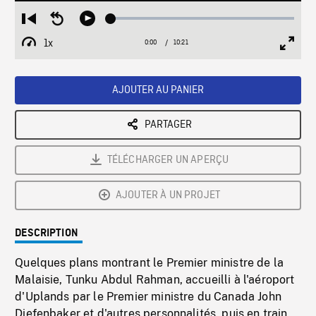
Loaded
:
Restart
Seek
Play
0.36%
from
backward
1x
0:00
Current
10:21
Duration
/
beginning
10
Playback
Full
Time
seconds
Rate
Scree
AJOUTER AU PANIER
PARTAGER
TÉLÉCHARGER UN APERÇU
AJOUTER À UN PROJET
DESCRIPTION
Quelques plans montrant le Premier ministre de la
Malaisie, Tunku Abdul Rahman, accueilli à l'aéroport
d'Uplands par le Premier ministre du Canada John
Diefenbaker et d'autres personnalités, puis en train