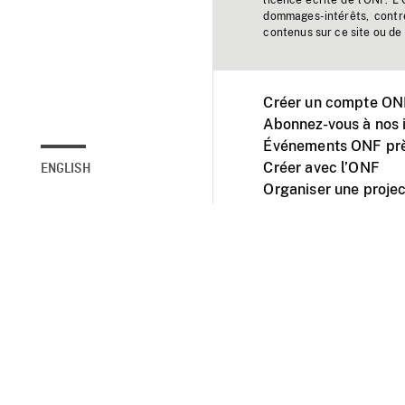
licence écrite de l'ONF. L
dommages-intérêts, contr
contenus sur ce site ou de 
Créer un compte ONF
Abonnez-vous à nos i
Événements ONF prè
Créer avec l’ONF
ENGLISH
Organiser une projec
Facebook
Youtube
L'ONF sur mobile et 