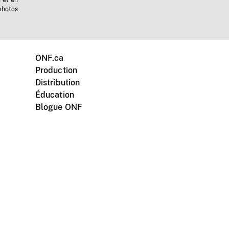
n et en
photos
ONF.ca
Production
Distribution
Éducation
Blogue ONF