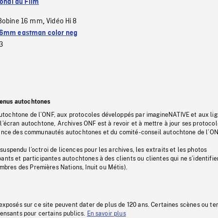
ional du Film
Bobine 16 mm
Vidéo Hi 8
,
6mm eastman color neg
3
tenus autochtones
tochtone de l’ONF, aux protocoles développés par imagineNATIVE et aux li
l’écran autochtone, Archives ONF est à revoir et à mettre à jour ses protoco
stance des communautés autochtones et du comité-conseil autochtone de l’ON
uspendu l’octroi de licences pour les archives, les extraits et les photos
ants et participantes autochtones à des clients ou clientes qui ne s’identifie
res des Premières Nations, Inuit ou Métis).
 exposés sur ce site peuvent dater de plus de 120 ans. Certaines scènes ou t
fensants pour certains publics.
En savoir plus