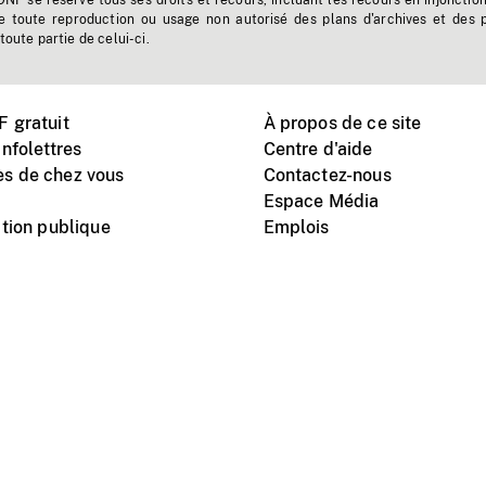
'ONF se réserve tous ses droits et recours, incluant les recours en injonctio
e toute reproduction ou usage non autorisé des plans d'archives et des 
toute partie de celui-ci.
 gratuit
À propos de ce site
nfolettres
Centre d'aide
s de chez vous
Contactez-nous
Espace Média
tion publique
Emplois
Instagram
Vimeo
X
télé