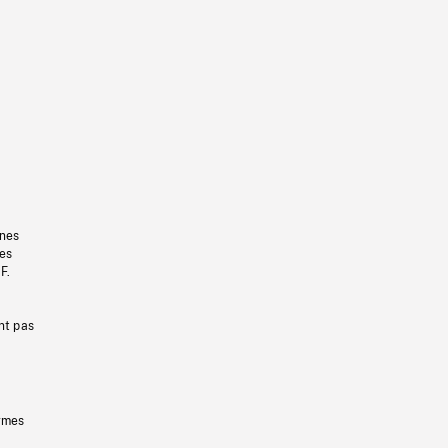
gnes
les
F.
nt pas
ermes