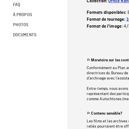
Collection:
Office Nat
FAQ
Formats disponibles:
À PROPOS
Format de tournage:
1
PHOTOS
4/
Format de l'image:
DOCUMENTS
Moratoire sur les con
Conformément au Plan au
directrices du Bureau de 
d’archivage avec l’assi
Entre-temps, nous avons s
représentant des particip
comme Autochtones (memb
Contenu sensible?
Les films et les archives
reliés pourraient être of