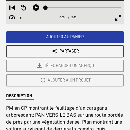
Loaded
:
Restart
Seek
Play
1.32%
from
backward
1x
0:00
Current
5:40
Duration
/
beginning
10
Playback
Full
Time
seconds
Rate
Scree
AJOUTER AU PANIER
PARTAGER
TÉLÉCHARGER UN APERÇU
AJOUTER À UN PROJET
DESCRIPTION
PM en CP montrant le feuillage d’un caragana
arborescent; PAN VERS LE BAS sur une route bordée
de près par une végétation dense. Plan montrant une
voiture surgissant de derrière la caméra, puis