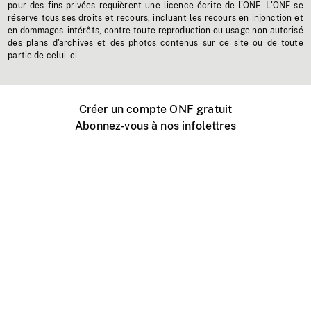
pour des fins privées requièrent une licence écrite de l'ONF. L'ONF se
réserve tous ses droits et recours, incluant les recours en injonction et
en dommages-intérêts, contre toute reproduction ou usage non autorisé
des plans d'archives et des photos contenus sur ce site ou de toute
partie de celui-ci.
Créer un compte ONF gratuit
Abonnez-vous à nos infolettres
Événements ONF près de chez vous
Créer avec l’ONF
Organiser une projection publique
À propos de ce site
Centre d'aide
Contactez-nous
Espace Média
Emplois