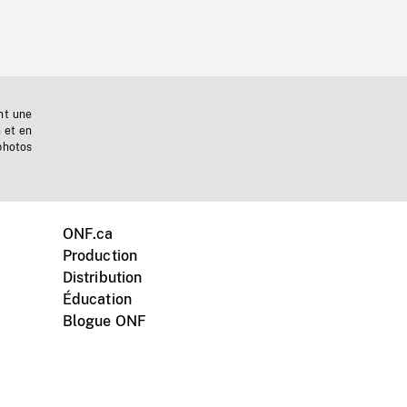
nt une
n et en
photos
ONF.ca
Production
Distribution
Éducation
Blogue ONF