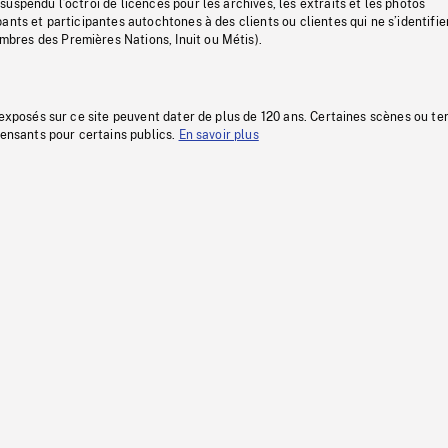
uspendu l’octroi de licences pour les archives, les extraits et les photos
ants et participantes autochtones à des clients ou clientes qui ne s’identifie
res des Premières Nations, Inuit ou Métis).
 exposés sur ce site peuvent dater de plus de 120 ans. Certaines scènes ou t
fensants pour certains publics.
En savoir plus