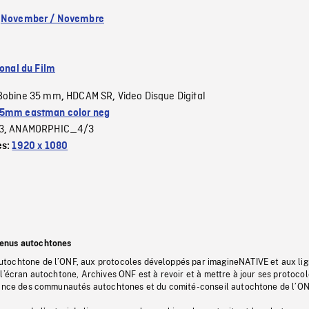
:
November / Novembre
ional du Film
Bobine 35 mm
HDCAM SR
Video Disque Digital
,
,
5mm eastman color neg
3
ANAMORPHIC_4/3
,
es:
1920 x 1080
tenus autochtones
tochtone de l’ONF, aux protocoles développés par imagineNATIVE et aux li
l’écran autochtone, Archives ONF est à revoir et à mettre à jour ses protoco
stance des communautés autochtones et du comité-conseil autochtone de l’ON