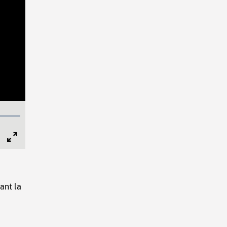
Full
Screen
ant la