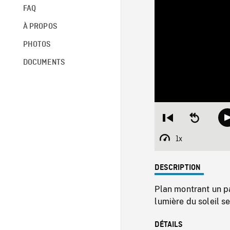
FAQ
À PROPOS
PHOTOS
DOCUMENTS
Restart
Seek
from
backward
beginning
10
1x
Playback
seconds
Rate
DESCRIPTION
Plan montrant un p
lumière du soleil se
DÉTAILS