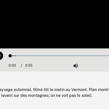
Loaded
:
Play
5.41%
0:00
Current
0:55
Duration
/
Mute
Time
aysage automnal, filmé tôt le matin au Vermont. Plan montr
 levant sur des montagnes; on ne voit pas le soleil.