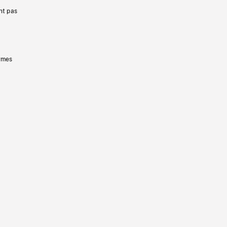
nt pas
ermes