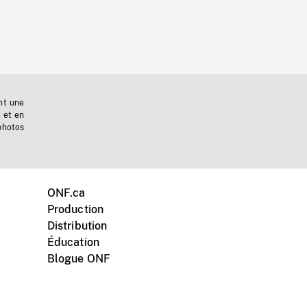
nt une
n et en
photos
ONF.ca
Production
Distribution
Éducation
Blogue ONF