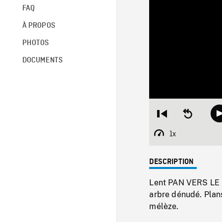
FAQ
À PROPOS
PHOTOS
DOCUMENTS
Restart
Seek
from
backward
beginning
10
1x
Playback
seconds
Rate
DESCRIPTION
Lent PAN VERS LE H
arbre dénudé. Plan
mélèze.