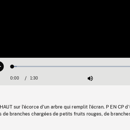
Loaded
:
Play
3.37%
0:00
Current
1:30
Duration
/
Mute
Time
AUT sur l'écorce d'un arbre qui remplit l'écran. P EN CP d
s de branches chargées de petits fruits rouges, de branche