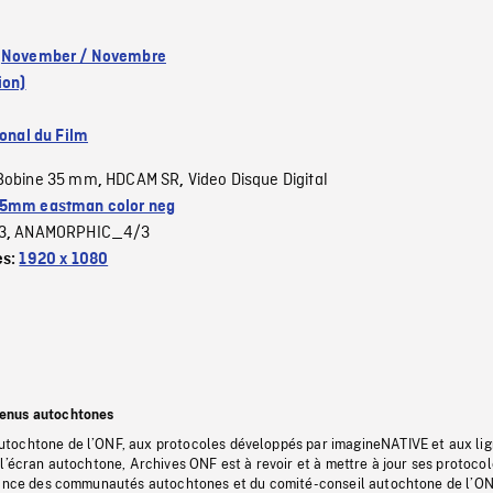
:
November / Novembre
ion)
ional du Film
Bobine 35 mm
HDCAM SR
Video Disque Digital
,
,
5mm eastman color neg
3
ANAMORPHIC_4/3
,
es:
1920 x 1080
tenus autochtones
tochtone de l’ONF, aux protocoles développés par imagineNATIVE et aux li
l’écran autochtone, Archives ONF est à revoir et à mettre à jour ses protoco
stance des communautés autochtones et du comité-conseil autochtone de l’ON