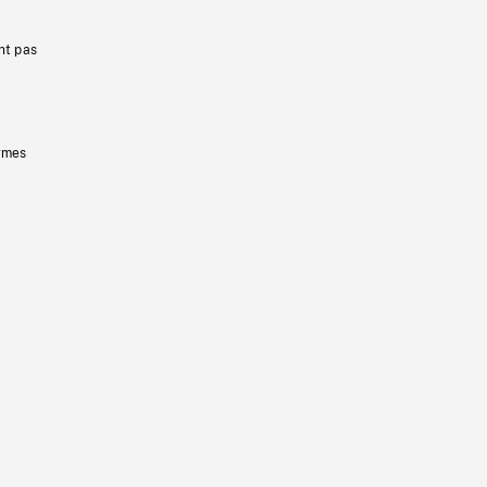
nt pas
ermes