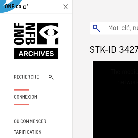
ONF.ca
STK-ID 342
This
The media
is
a
RECHERCHE
network
modal
window.
CONNEXION
OÙ COMMENCER
TARIFICATION