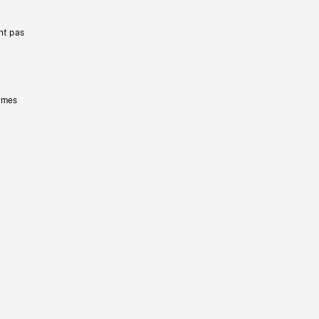
nt pas
ermes