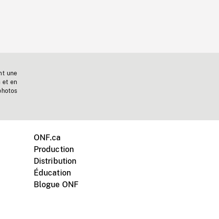
nt une
n et en
photos
ONF.ca
Production
Distribution
Éducation
Blogue ONF