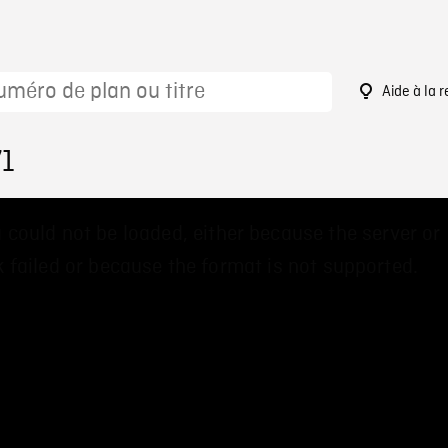
Aide à la 
71
 could not be loaded, either because the server or
 failed or because the format is not supported.