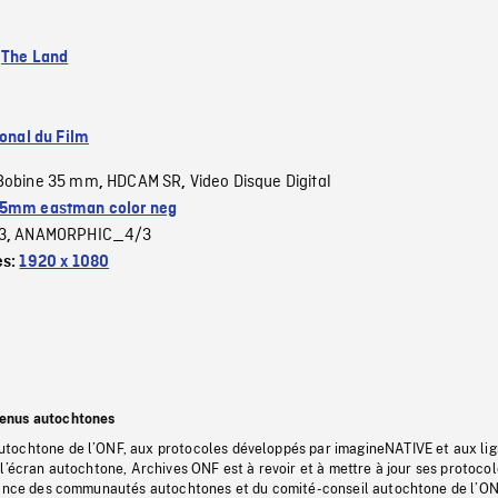
:
The Land
ional du Film
Bobine 35 mm
HDCAM SR
Video Disque Digital
,
,
5mm eastman color neg
3
ANAMORPHIC_4/3
,
es:
1920 x 1080
tenus autochtones
tochtone de l’ONF, aux protocoles développés par imagineNATIVE et aux li
l’écran autochtone, Archives ONF est à revoir et à mettre à jour ses protoco
stance des communautés autochtones et du comité-conseil autochtone de l’ON