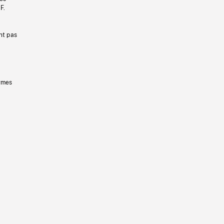
F.
nt pas
ermes