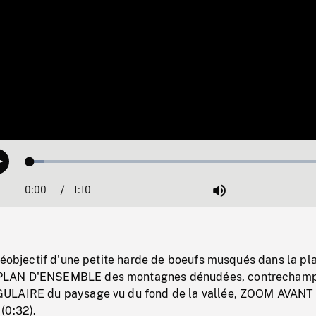
Loaded
:
Play
4.35%
0:00
Current
1:10
Duration
/
Mute
Time
léobjectif d'une petite harde de boeufs musqués dans la pla
LAN D'ENSEMBLE des montagnes dénudées, contrechamp
ULAIRE du paysage vu du fond de la vallée, ZOOM AVANT
(0:32).