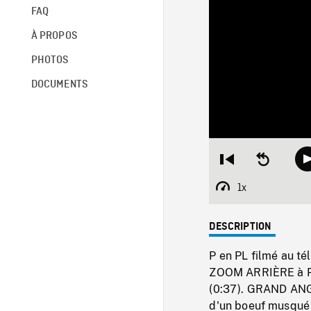
FAQ
À PROPOS
PHOTOS
DOCUMENTS
Restart
Seek
from
backward
beginning
10
1x
Playback
seconds
Rate
DESCRIPTION
P en PL filmé au té
ZOOM ARRIÈRE à P
(0:37). GRAND ANG
d'un boeuf musqué 