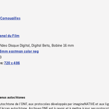
:
Cornouailles
ional du Film
Video Disque Digital
Digital Beta
Bobine 16 mm
,
,
6mm eastman color neg
3
es:
720 x 486
tenus autochtones
tochtone de l’ONF, aux protocoles développés par imagineNATIVE et aux li
l’écran autochtone, Archives ONF est à revoir et à mettre à jour ses protoco