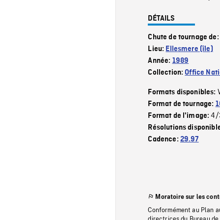
DÉTAILS
Chute de tournage de
Lieu:
Ellesmere (île)
Année:
1989
Collection:
Office Nat
Formats disponibles:
Format de tournage:
1
4/
Format de l'image:
Résolutions disponibl
Cadence:
29.97
Moratoire sur les con
Conformément au Plan au
directrices du Bureau de 