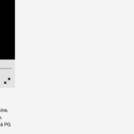
Full
Screen
ine,
.
 à PG