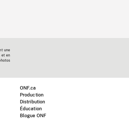
nt une
n et en
photos
ONF.ca
Production
Distribution
Éducation
Blogue ONF