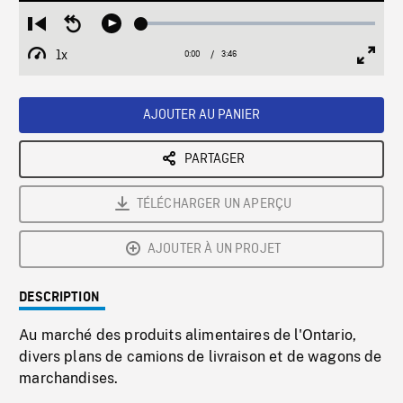
Loaded
:
Restart
Seek
Play
1.14%
from
backward
1x
0:00
Current
3:46
Duration
/
beginning
10
Playback
Full
Time
seconds
Rate
Scree
AJOUTER AU PANIER
PARTAGER
TÉLÉCHARGER UN APERÇU
AJOUTER À UN PROJET
DESCRIPTION
Au marché des produits alimentaires de l'Ontario,
divers plans de camions de livraison et de wagons de
marchandises.