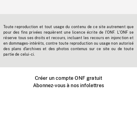
Toute reproduction et tout usage du contenu de ce site autrement que
pour des fins privées requièrent une licence écrite de l'ONF. L'ONF se
réserve tous ses droits et recours, incluant les recours en injonction et
en dommages-intérêts, contre toute reproduction ou usage non autorisé
des plans d'archives et des photos contenus sur ce site ou de toute
partie de celui-ci.
Créer un compte ONF gratuit
Abonnez-vous à nos infolettres
Événements ONF près de chez vous
Créer avec l’ONF
Organiser une projection publique
À propos de ce site
Centre d'aide