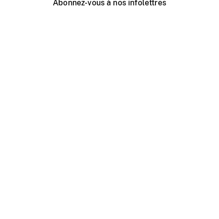
Abonnez-vous à nos infolettres
Événements ONF près de chez vous
Créer avec l’ONF
Organiser une projection publique
À propos de ce site
Centre d'aide
Contactez-nous
Espace Média
Emplois
ONF.ca
Production
Distribution
Éducation
Blogue ONF