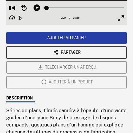
Loaded
:
Restart
Seek
Play
0.15%
from
backward
1x
0:00
Current
24:58
Duration
/
beginning
10
Playback
Full
Time
seconds
Rate
Scree
AJOUTER AU PANIER
PARTAGER
TÉLÉCHARGER UN APERÇU
AJOUTER À UN PROJET
DESCRIPTION
Séries de plans, filmés caméra à l'épaule, d'une visite
guidée d'une usine Sony de pressage de disques
compacts; quelques plans d'un homme qui explique
chacune des étapes du processus de fabrication;