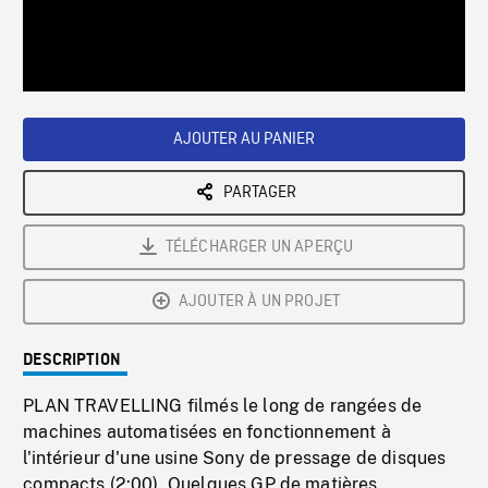
/
Loaded
:
Playback
0%
Rate
AJOUTER AU PANIER
PARTAGER
TÉLÉCHARGER UN APERÇU
AJOUTER À UN PROJET
DESCRIPTION
PLAN TRAVELLING filmés le long de rangées de
machines automatisées en fonctionnement à
l'intérieur d'une usine Sony de pressage de disques
compacts (2:00). Quelques GP de matières