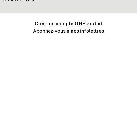
partie de celui-ci.
Créer un compte ONF gratuit
Abonnez-vous à nos infolettres
Événements ONF près de chez vous
Créer avec l’ONF
Organiser une projection publique
À propos de ce site
Centre d'aide
Contactez-nous
Espace Média
Emplois
ONF.ca
Production