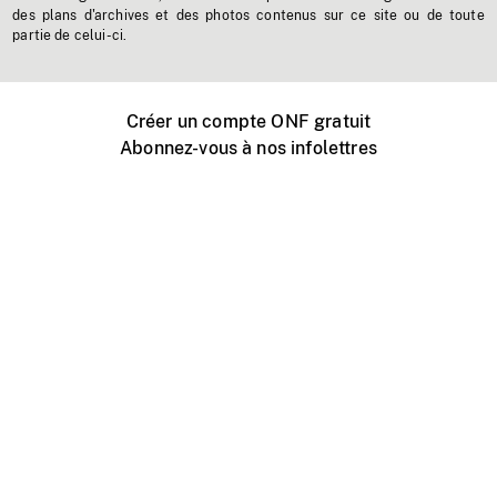
des plans d'archives et des photos contenus sur ce site ou de toute
partie de celui-ci.
Créer un compte ONF gratuit
Abonnez-vous à nos infolettres
Événements ONF près de chez vous
Créer avec l’ONF
Organiser une projection publique
À propos de ce site
Centre d'aide
Contactez-nous
Espace Média
Emplois
ONF.ca