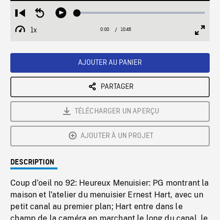
Loaded
:
Restart
Seek
Play
0.35%
from
backward
1x
0:00
Current
10:45
Duration
/
beginning
10
Playback
Full
Time
seconds
Rate
Scree
AJOUTER AU PANIER
PARTAGER
TÉLÉCHARGER UN APERÇU
AJOUTER À UN PROJET
DESCRIPTION
Coup d’oeil no 92: Heureux Menuisier: PG montrant la
maison et l’atelier du menuisier Ernest Hart, avec un
petit canal au premier plan; Hart entre dans le
champ de la caméra en marchant le long du canal, le