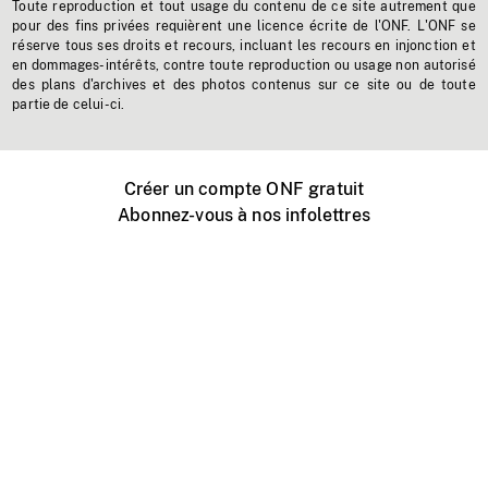
Toute reproduction et tout usage du contenu de ce site autrement que
pour des fins privées requièrent une licence écrite de l'ONF. L'ONF se
réserve tous ses droits et recours, incluant les recours en injonction et
en dommages-intérêts, contre toute reproduction ou usage non autorisé
des plans d'archives et des photos contenus sur ce site ou de toute
partie de celui-ci.
Créer un compte ONF gratuit
Abonnez-vous à nos infolettres
Événements ONF près de chez vous
Créer avec l’ONF
Organiser une projection publique
À propos de ce site
Centre d'aide
Contactez-nous
Espace Média
Emplois