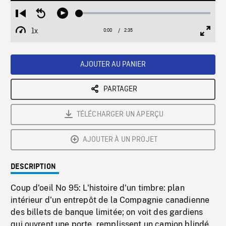
Loaded
:
Restart
Seek
Play
2.01%
from
backward
1x
0:00
Current
2:35
Duration
/
beginning
10
Playback
Full
Time
seconds
Rate
Scree
AJOUTER AU PANIER
PARTAGER
TÉLÉCHARGER UN APERÇU
AJOUTER À UN PROJET
DESCRIPTION
Coup d'oeil No 95: L'histoire d'un timbre: plan
intérieur d'un entrepôt de la Compagnie canadienne
des billets de banque limitée; on voit des gardiens
qui ouvrent une porte, remplissent un camion blindé