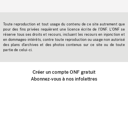
Toute reproduction et tout usage du contenu de ce site autrement que
pour des fins privées requièrent une licence écrite de l'ONF. L'ONF se
réserve tous ses droits et recours, incluant les recours en injonction et
en dommages-intérêts, contre toute reproduction ou usage non autorisé
des plans d'archives et des photos contenus sur ce site ou de toute
partie de celui-ci.
Créer un compte ONF gratuit
Abonnez-vous à nos infolettres
Événements ONF près de chez vous
Créer avec l’ONF
Organiser une projection publique
À propos de ce site
Centre d'aide