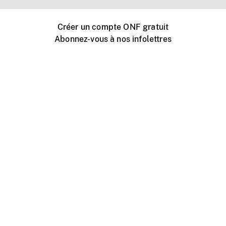
Créer un compte ONF gratuit
Abonnez-vous à nos infolettres
Événements ONF près de chez vous
Créer avec l’ONF
Organiser une projection publique
À propos de ce site
Centre d'aide
Contactez-nous
Espace Média
Emplois
ONF.ca
Production
Distribution