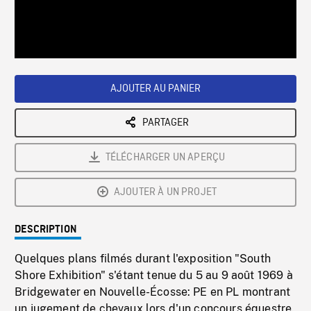
/
Loaded
:
Playback
0%
Rate
AJOUTER AU PANIER
PARTAGER
TÉLÉCHARGER UN APERÇU
AJOUTER À UN PROJET
DESCRIPTION
Quelques plans filmés durant l'exposition "South
Shore Exhibition" s'étant tenue du 5 au 9 août 1969 à
Bridgewater en Nouvelle-Écosse: PE en PL montrant
un jugement de chevaux lors d'un concours équestre.