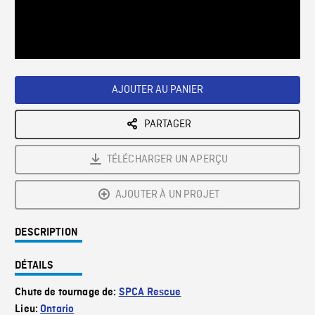
/
Loaded
:
Playback
0%
Rate
AJOUTER AU PANIER
PARTAGER
TÉLÉCHARGER UN APERÇU
AJOUTER À UN PROJET
DESCRIPTION
DÉTAILS
Chute de tournage de:
SPCA Rescue
Lieu:
Ontario