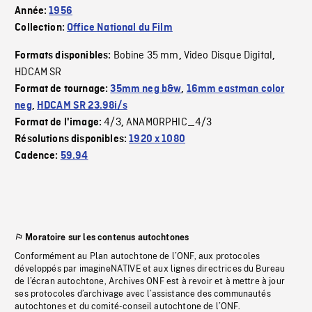
Année:
1956
Collection:
Office National du Film
Bobine 35 mm
Video Disque Digital
Formats disponibles:
,
,
HDCAM SR
Format de tournage:
35mm neg b&w
,
16mm eastman color
neg
,
HDCAM SR 23.98i/s
4/3
ANAMORPHIC_4/3
Format de l'image:
,
Résolutions disponibles:
1920 x 1080
Cadence:
59.94
Moratoire sur les contenus autochtones
Conformément au Plan autochtone de l’ONF, aux protocoles
développés par imagineNATIVE et aux lignes directrices du Bureau
de l’écran autochtone, Archives ONF est à revoir et à mettre à jour
ses protocoles d’archivage avec l’assistance des communautés
autochtones et du comité-conseil autochtone de l’ONF.