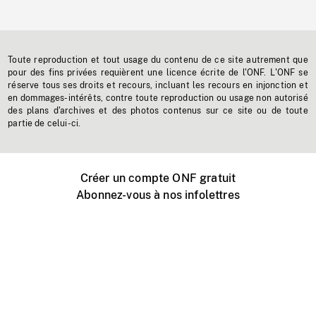
Toute reproduction et tout usage du contenu de ce site autrement que
pour des fins privées requièrent une licence écrite de l'ONF. L'ONF se
réserve tous ses droits et recours, incluant les recours en injonction et
en dommages-intérêts, contre toute reproduction ou usage non autorisé
des plans d'archives et des photos contenus sur ce site ou de toute
partie de celui-ci.
Créer un compte ONF gratuit
Abonnez-vous à nos infolettres
Événements ONF près de chez vous
Créer avec l’ONF
Organiser une projection publique
À propos de ce site
Centre d'aide