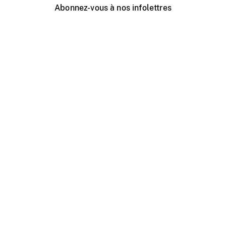
Abonnez-vous à nos infolettres
Événements ONF près de chez vous
Créer avec l’ONF
Organiser une projection publique
À propos de ce site
Centre d'aide
Contactez-nous
Espace Média
Emplois
ONF.ca
Production
Distribution
Éducation
Blogue ONF