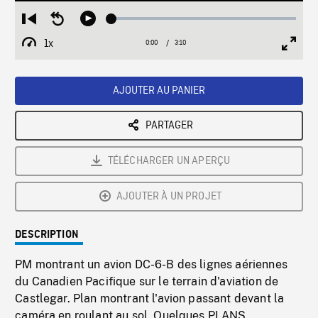
Loaded
:
Restart
Seek
Play
1.57%
from
backward
1x
0:00
Current
3:10
Duration
/
beginning
10
Playback
Full
Time
seconds
Rate
Scree
AJOUTER AU PANIER
PARTAGER
TÉLÉCHARGER UN APERÇU
AJOUTER À UN PROJET
DESCRIPTION
PM montrant un avion DC-6-B des lignes aériennes
du Canadien Pacifique sur le terrain d'aviation de
Castlegar. Plan montrant l'avion passant devant la
caméra en roulant au sol. Quelques PLANS