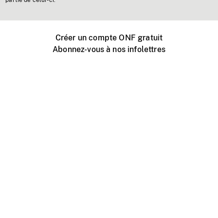
partie de celui-ci.
Créer un compte ONF gratuit
Abonnez-vous à nos infolettres
Événements ONF près de chez vous
Créer avec l’ONF
Organiser une projection publique
À propos de ce site
Centre d'aide
Contactez-nous
Espace Média
Emplois
ONF.ca
Production