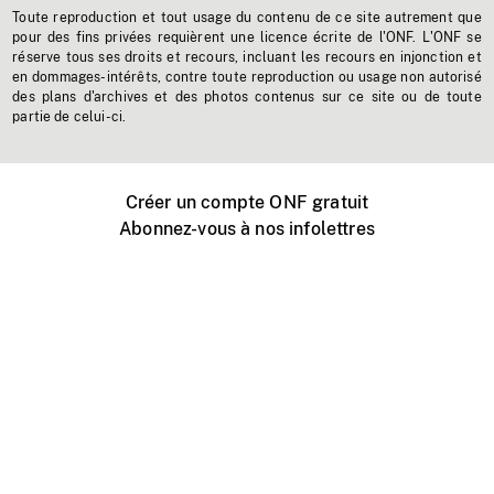
Toute reproduction et tout usage du contenu de ce site autrement que
pour des fins privées requièrent une licence écrite de l'ONF. L'ONF se
réserve tous ses droits et recours, incluant les recours en injonction et
en dommages-intérêts, contre toute reproduction ou usage non autorisé
des plans d'archives et des photos contenus sur ce site ou de toute
partie de celui-ci.
Créer un compte ONF gratuit
Abonnez-vous à nos infolettres
Événements ONF près de chez vous
Créer avec l’ONF
Organiser une projection publique
À propos de ce site
Centre d'aide
Contactez-nous
Espace Média
Emplois