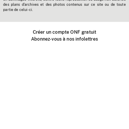
des plans d'archives et des photos contenus sur ce site ou de toute
partie de celui-ci.
Créer un compte ONF gratuit
Abonnez-vous à nos infolettres
Événements ONF près de chez vous
Créer avec l’ONF
Organiser une projection publique
À propos de ce site
Centre d'aide
Contactez-nous
Espace Média
Emplois
ONF.ca