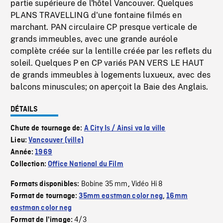
partie supérieure de l'hôtel Vancouver. Quelques
PLANS TRAVELLING d'une fontaine filmés en
marchant. PAN circulaire CP presque verticale de
grands immeubles, avec une grande auréole
complète créée sur la lentille créée par les reflets du
soleil. Quelques P en CP variés PAN VERS LE HAUT
de grands immeubles à logements luxueux, avec des
balcons minuscules; on aperçoit la Baie des Anglais.
DÉTAILS
Chute de tournage de:
A City Is / Ainsi va la ville
Lieu:
Vancouver (ville)
Année:
1969
Collection:
Office National du Film
Bobine 35 mm
Vidéo Hi 8
Formats disponibles:
,
Format de tournage:
35mm eastman color neg
,
16mm
eastman color neg
4/3
Format de l'image: