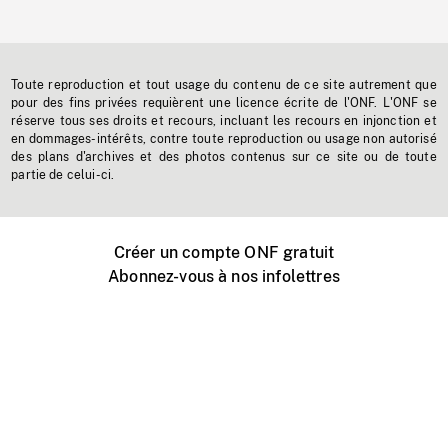
Toute reproduction et tout usage du contenu de ce site autrement que
pour des fins privées requièrent une licence écrite de l'ONF. L'ONF se
réserve tous ses droits et recours, incluant les recours en injonction et
en dommages-intérêts, contre toute reproduction ou usage non autorisé
des plans d'archives et des photos contenus sur ce site ou de toute
partie de celui-ci.
Créer un compte ONF gratuit
Abonnez-vous à nos infolettres
Événements ONF près de chez vous
Créer avec l’ONF
Organiser une projection publique
À propos de ce site
Centre d'aide