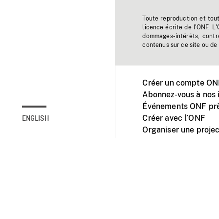
Toute reproduction et tou
licence écrite de l'ONF. L
dommages-intérêts, contr
contenus sur ce site ou de 
Créer un compte ONF
Abonnez-vous à nos i
Événements ONF prè
Créer avec l’ONF
ENGLISH
Organiser une projec
Facebook
Youtube
L'ONF sur mobile et 