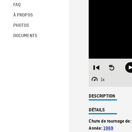
FAQ
À PROPOS
PHOTOS
DOCUMENTS
Restart
Seek
from
backward
beginning
10
1x
Playback
seconds
Rate
DESCRIPTION
DÉTAILS
Chute de tournage de
Année:
1969