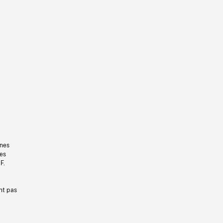
gnes
les
F.
nt pas