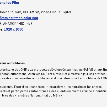
ional du Film
Bobine 35 mm
HDCAM SR
Video Disque Digital
,
,
5mm eastman color neg
3
ANAMORPHIC_4/3
,
es:
1920 x 1080
tenus autochtones
tochtone de l’ONF, aux protocoles développés par imagineNATIVE et aux li
l’écran autochtone, Archives ONF est à revoir et à mettre à jour ses protoco
stance des communautés autochtones et du comité-conseil autochtone de l’ON
uspendu l’octroi de licences pour les archives, les extraits et les photos
ants et participantes autochtones à des clients ou clientes qui ne s’identifie
res des Premières Nations, Inuit ou Métis).