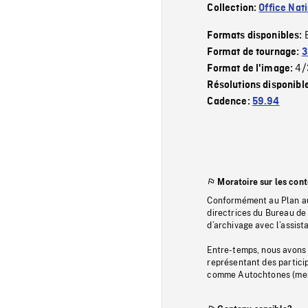
Collection:
Office Nat
Formats disponibles:
Format de tournage:
3
4/
Format de l'image:
Résolutions disponibl
Cadence:
59.94
Moratoire sur les con
Conformément au Plan au
directrices du Bureau de 
d’archivage avec l’assi
Entre-temps, nous avons s
représentant des particip
comme Autochtones (memb