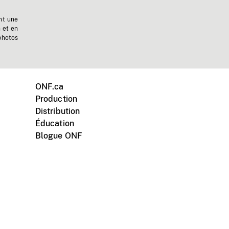
nt une
n et en
photos
ONF.ca
Production
Distribution
Éducation
Blogue ONF