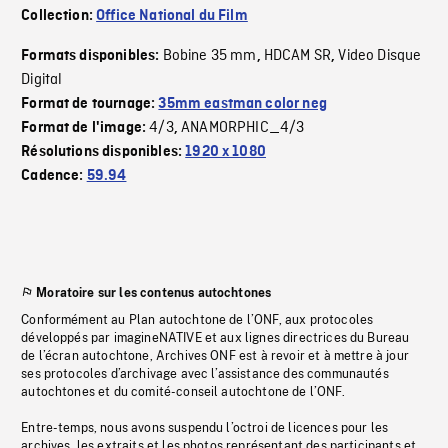
Collection:
Office National du Film
Bobine 35 mm
HDCAM SR
Video Disque
Formats disponibles:
,
,
Digital
Format de tournage:
35mm eastman color neg
4/3
ANAMORPHIC_4/3
Format de l'image:
,
Résolutions disponibles:
1920 x 1080
Cadence:
59.94
Moratoire sur les contenus autochtones
Conformément au Plan autochtone de l’ONF, aux protocoles
développés par imagineNATIVE et aux lignes directrices du Bureau
de l’écran autochtone, Archives ONF est à revoir et à mettre à jour
ses protocoles d’archivage avec l’assistance des communautés
autochtones et du comité-conseil autochtone de l’ONF.
Entre-temps, nous avons suspendu l’octroi de licences pour les
archives, les extraits et les photos représentant des participants et