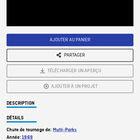
/
Loaded
:
Playback
0%
Rate
AJOUTER AU PANIER
PARTAGER
TÉLÉCHARGER UN APERÇU
AJOUTER À UN PROJET
DESCRIPTION
DÉTAILS
Chute de tournage de:
Multi-Parks
Année:
1969