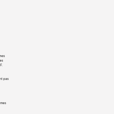
gnes
les
F.
nt pas
ermes