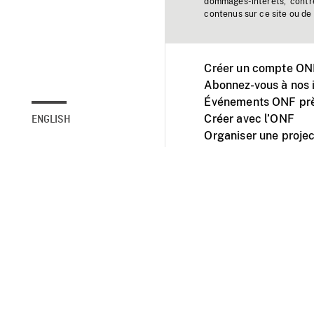
dommages-intérêts, contr
contenus sur ce site ou de 
Créer un compte ONF
Abonnez-vous à nos i
Événements ONF prè
Créer avec l’ONF
ENGLISH
Organiser une projec
Facebook
Youtube
L'ONF sur mobile et 