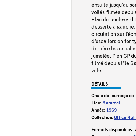
ensuite jusqu'au so
voilés filmés depui
Plan du boulevard D
desserte à gauche.
circulation sur l'é
d'escaliers en fer 
derrière les escali
jumelée. P en CP d
filmé depuis l'île 
ville.
DÉTAILS
Chute de tournage de
Lieu:
Montréal
Année:
1969
Collection:
Office Nat
Formats disponibles: