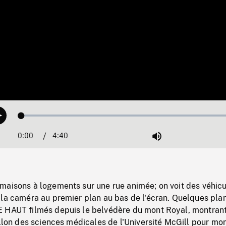
Loaded
:
Play
1.12%
0:00
Current
4:40
Duration
/
Mute
Time
maisons à logements sur une rue animée; on voit des véhic
 la caméra au premier plan au bas de l'écran. Quelques pla
 HAUT filmés depuis le belvédère du mont Royal, montran
illon des sciences médicales de l'Université McGill pour mo