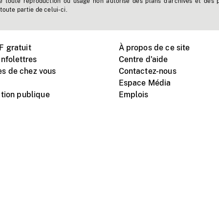
e toute reproduction ou usage non autorisé des plans d'archives et des 
toute partie de celui-ci.
 gratuit
À propos de ce site
nfolettres
Centre d'aide
s de chez vous
Contactez-nous
Espace Média
tion publique
Emplois
Instagram
Vimeo
X
télé