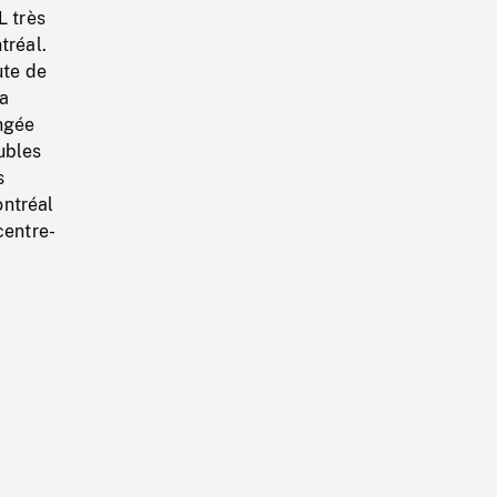
L très
tréal.
ute de
la
angée
ubles
s
ontréal
centre-