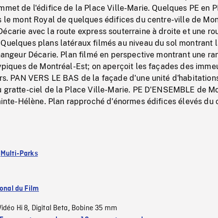
mmet de l'édifice de la Place Ville-Marie. Quelques PE en P
s le mont Royal de quelques édifices du centre-ville de Mon
écarie avec la route express souterraine à droite et une ro
 Quelques plans latéraux filmés au niveau du sol montrant 
changeur Décarie. Plan filmé en perspective montrant une r
typiques de Montréal-Est; on aperçoit les façades des imme
ers. PAN VERS LE BAS de la façade d'une unité d'habitation
u gratte-ciel de la Place Ville-Marie. PE D'ENSEMBLE de M
Sainte-Hélène. Plan rapproché d'énormes édifices élevés du 
:
Multi-Parks
ional du Film
Vidéo Hi 8
Digital Beta
Bobine 35 mm
,
,