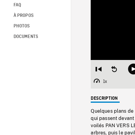
FAQ
À PROPOS
PHOTOS
DOCUMENTS
Restart
Seek
from
backward
beginning
10
1x
Playback
seconds
Rate
DESCRIPTION
Quelques plans de 
qui passent devant
voilés PAN VERS LE
arbres, puis le pav