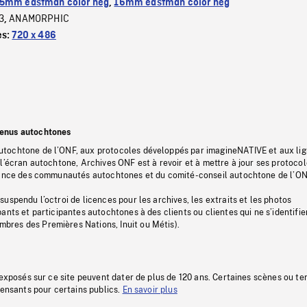
5mm eastman color neg
,
16mm eastman color neg
3
ANAMORPHIC
,
es:
720 x 486
tenus autochtones
tochtone de l’ONF, aux protocoles développés par imagineNATIVE et aux li
l’écran autochtone, Archives ONF est à revoir et à mettre à jour ses protoco
stance des communautés autochtones et du comité-conseil autochtone de l’ON
uspendu l’octroi de licences pour les archives, les extraits et les photos
ants et participantes autochtones à des clients ou clientes qui ne s’identifie
res des Premières Nations, Inuit ou Métis).
 exposés sur ce site peuvent dater de plus de 120 ans. Certaines scènes ou t
fensants pour certains publics.
En savoir plus