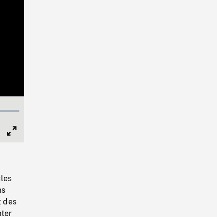
Full
Screen
ules
ns
t des
nter