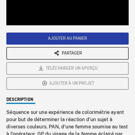
/
Loaded
:
Playback
0%
Rate
AJOUTER AU PANIER
PARTAGER
TÉLÉCHARGER UN APERÇU
AJOUTER À UN PROJET
DESCRIPTION
Séquence sur une expérience de colorimétrie ayant
pour but de déterminer la réaction d'un sujet à
diverses couleurs. PAN, d'une femme soumise au test
à l'opérateur. GP du visage de la femme éclairé par