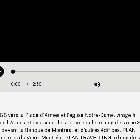
Loaded
:
Play
1.80%
0:00
Current
2:50
Duration
/
Mute
Time
vers la Place d'Armes et l'église Notre-Dame, virage à
lace d'Armes et poursuite de la promenade le long de la rue S
 devant la Banque de Montréal et d'autres édifices. PLAN
es rues du Vieux-Montréal. PLAN TRAVELLING le long de l