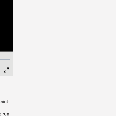
Full
Screen
aint-
a rue