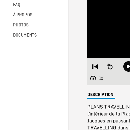
FAQ
À PROPOS
PHOTOS
DOCUMENTS
Restart
Seek
from
backward
beginning
10
1x
Playback
seconds
Rate
DESCRIPTION
PLANS TRAVELLINGS 
l'intérieur de la P
Jacques en passant
TRAVELLING dans l