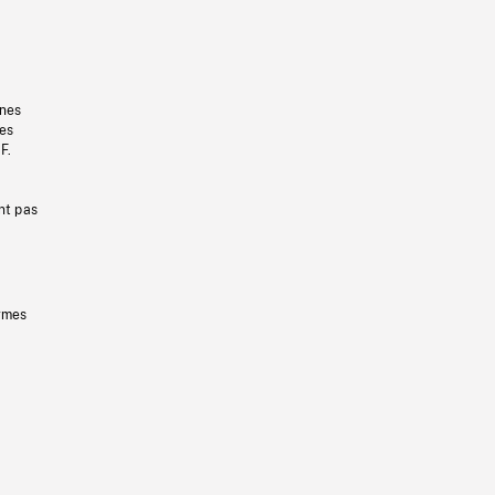
gnes
les
F.
nt pas
ermes