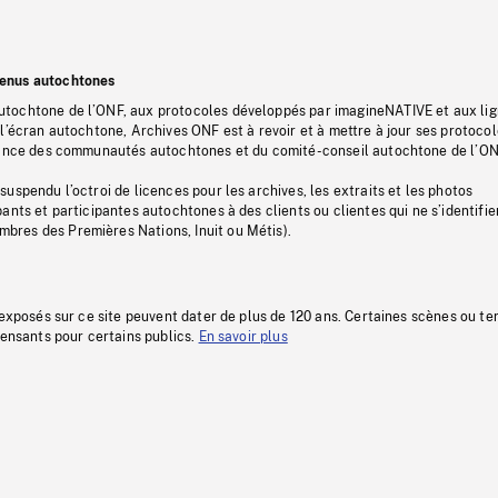
tenus autochtones
tochtone de l’ONF, aux protocoles développés par imagineNATIVE et aux li
l’écran autochtone, Archives ONF est à revoir et à mettre à jour ses protoco
stance des communautés autochtones et du comité-conseil autochtone de l’ON
uspendu l’octroi de licences pour les archives, les extraits et les photos
ants et participantes autochtones à des clients ou clientes qui ne s’identifie
res des Premières Nations, Inuit ou Métis).
 exposés sur ce site peuvent dater de plus de 120 ans. Certaines scènes ou t
fensants pour certains publics.
En savoir plus