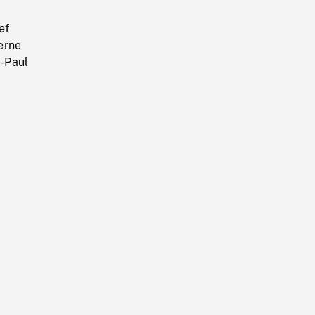
ef
erne
t-Paul