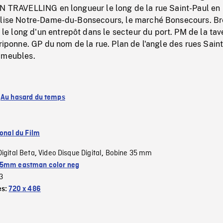
AN TRAVELLING en longueur le long de la rue Saint-Paul en
glise Notre-Dame-du-Bonsecours, le marché Bonsecours. Br
 long d'un entrepôt dans le secteur du port. PM de la tav
Friponne. GP du nom de la rue. Plan de l'angle des rues Sain
mmeubles.
:
Au hasard du temps
ional du Film
Digital Beta
Video Disque Digital
Bobine 35 mm
,
,
5mm eastman color neg
3
es:
720 x 486