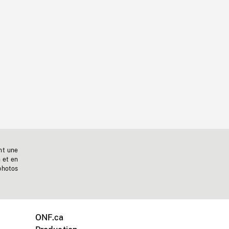
nt une
n et en
photos
ONF.ca