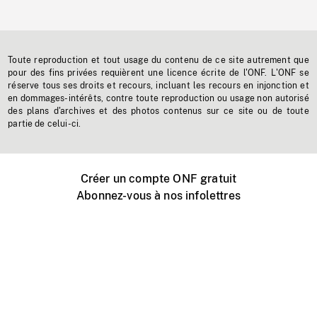
Toute reproduction et tout usage du contenu de ce site autrement que
pour des fins privées requièrent une licence écrite de l'ONF. L'ONF se
réserve tous ses droits et recours, incluant les recours en injonction et
en dommages-intérêts, contre toute reproduction ou usage non autorisé
des plans d'archives et des photos contenus sur ce site ou de toute
partie de celui-ci.
Créer un compte ONF gratuit
Abonnez-vous à nos infolettres
Événements ONF près de chez vous
Créer avec l’ONF
Organiser une projection publique
À propos de ce site
Centre d'aide