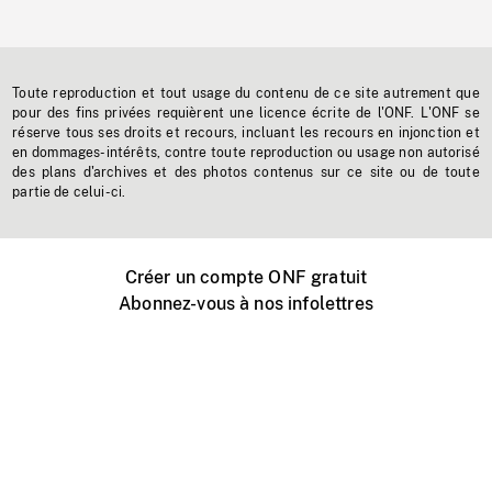
Toute reproduction et tout usage du contenu de ce site autrement que
pour des fins privées requièrent une licence écrite de l'ONF. L'ONF se
réserve tous ses droits et recours, incluant les recours en injonction et
en dommages-intérêts, contre toute reproduction ou usage non autorisé
des plans d'archives et des photos contenus sur ce site ou de toute
partie de celui-ci.
Créer un compte ONF gratuit
Abonnez-vous à nos infolettres
Événements ONF près de chez vous
Créer avec l’ONF
Organiser une projection publique
À propos de ce site
Centre d'aide