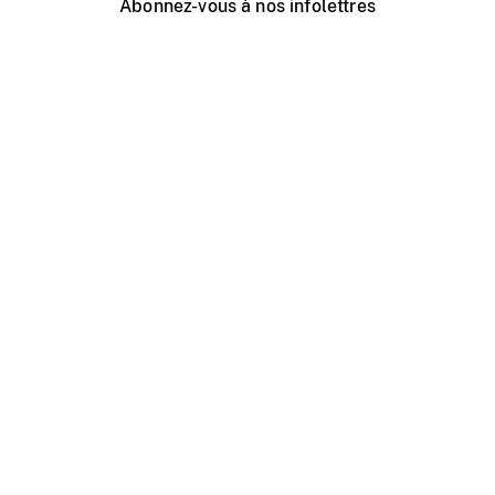
Abonnez-vous à nos infolettres
Événements ONF près de chez vous
Créer avec l’ONF
Organiser une projection publique
À propos de ce site
Centre d'aide
Contactez-nous
Espace Média
Emplois
ONF.ca
Production
Distribution
Éducation
Blogue ONF