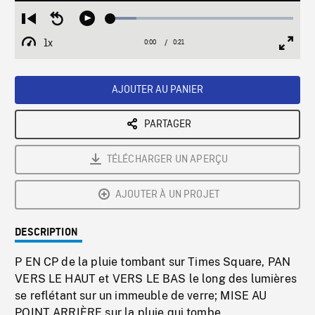
Loaded
:
Restart
Seek
Play
14.34%
from
backward
1x
0:00
Current
0:21
Duration
/
beginning
10
Playback
Full
Time
seconds
Rate
Scree
AJOUTER AU PANIER
PARTAGER
TÉLÉCHARGER UN APERÇU
AJOUTER À UN PROJET
DESCRIPTION
P EN CP de la pluie tombant sur Times Square, PAN
VERS LE HAUT et VERS LE BAS le long des lumières
se reflétant sur un immeuble de verre; MISE AU
POINT ARRIÈRE sur la pluie qui tombe.