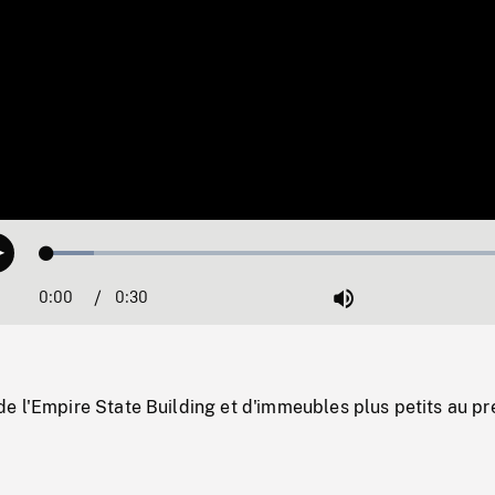
Loaded
:
Play
9.64%
0:00
Current
0:30
Duration
/
Mute
Time
e l'Empire State Building et d'immeubles plus petits au pr