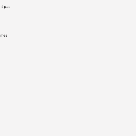
nt pas
ermes