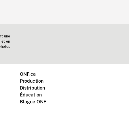
nt une
n et en
photos
ONF.ca
Production
Distribution
Éducation
Blogue ONF