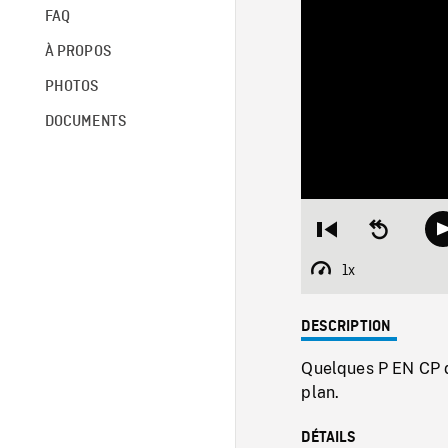
FAQ
À PROPOS
PHOTOS
DOCUMENTS
Restart
Seek
from
backward
beginning
10
1x
Playback
seconds
Rate
DESCRIPTION
Quelques P EN CP d
plan.
DÉTAILS