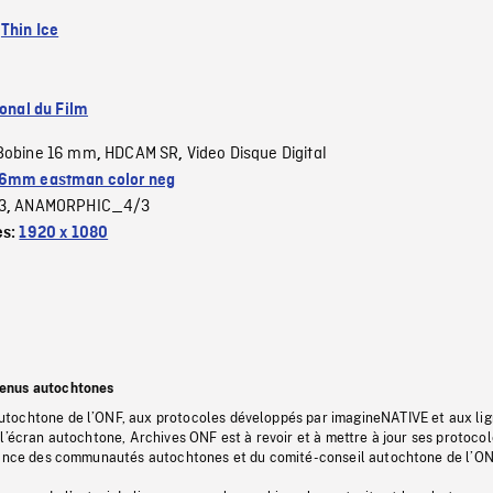
:
Thin Ice
ional du Film
Bobine 16 mm
HDCAM SR
Video Disque Digital
,
,
6mm eastman color neg
3
ANAMORPHIC_4/3
,
es:
1920 x 1080
tenus autochtones
tochtone de l’ONF, aux protocoles développés par imagineNATIVE et aux li
l’écran autochtone, Archives ONF est à revoir et à mettre à jour ses protoco
stance des communautés autochtones et du comité-conseil autochtone de l’ON