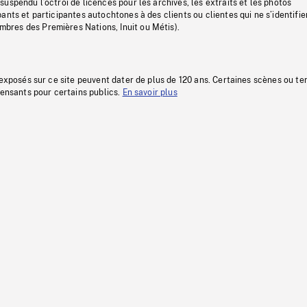
uspendu l’octroi de licences pour les archives, les extraits et les photos
ants et participantes autochtones à des clients ou clientes qui ne s’identifie
res des Premières Nations, Inuit ou Métis).
 exposés sur ce site peuvent dater de plus de 120 ans. Certaines scènes ou t
fensants pour certains publics.
En savoir plus