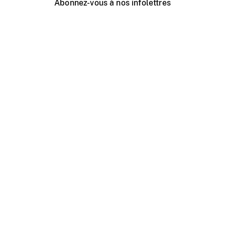
Abonnez-vous à nos infolettres
Événements ONF près de chez vous
Créer avec l’ONF
Organiser une projection publique
À propos de ce site
Centre d'aide
Contactez-nous
Espace Média
Emplois
ONF.ca
Production
Distribution
Éducation
Blogue ONF