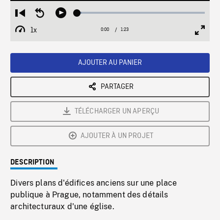
Loaded
:
Restart
Seek
Play
3.55%
from
backward
1x
0:00
Current
1:23
Duration
/
beginning
10
Playback
Full
Time
seconds
Rate
Scree
AJOUTER AU PANIER
PARTAGER
TÉLÉCHARGER UN APERÇU
AJOUTER À UN PROJET
DESCRIPTION
Divers plans d'édifices anciens sur une place
publique à Prague, notamment des détails
architecturaux d'une église.