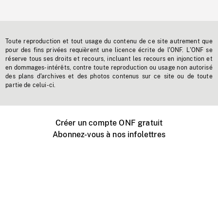
Toute reproduction et tout usage du contenu de ce site autrement que
pour des fins privées requièrent une licence écrite de l'ONF. L'ONF se
réserve tous ses droits et recours, incluant les recours en injonction et
en dommages-intérêts, contre toute reproduction ou usage non autorisé
des plans d'archives et des photos contenus sur ce site ou de toute
partie de celui-ci.
Créer un compte ONF gratuit
Abonnez-vous à nos infolettres
Événements ONF près de chez vous
Créer avec l’ONF
Organiser une projection publique
À propos de ce site
Centre d'aide