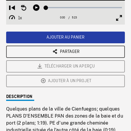
Loaded
:
Restart
Seek
Play
1.23%
from
backward
1x
0:00
Current
5:23
Duration
/
beginning
10
Playback
Full
Time
seconds
Rate
Scree
AJOUTER AU PANIER
PARTAGER
TÉLÉCHARGER UN APERÇU
AJOUTER À UN PROJET
DESCRIPTION
Quelques plans de la ville de Cienfuegos; quelques
PLANS D'ENSEMBLE PAN des zones de la baie et du
port (2 plans; 1:19). PE d'une grande cheminée
industrielle située de l'autre côté de la baie (0:19).