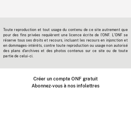
Toute reproduction et tout usage du contenu de ce site autrement que
pour des fins privées requièrent une licence écrite de l'ONF. L'ONF se
réserve tous ses droits et recours, incluant les recours en injonction et
en dommages-intérêts, contre toute reproduction ou usage non autorisé
des plans d'archives et des photos contenus sur ce site ou de toute
partie de celui-ci.
Créer un compte ONF gratuit
Abonnez-vous à nos infolettres
Événements ONF près de chez vous
Créer avec l’ONF
Organiser une projection publique
À propos de ce site