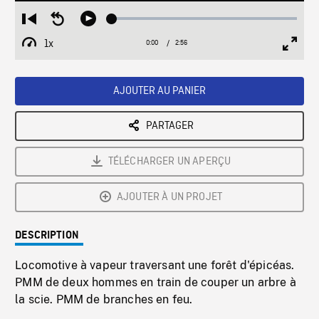
Loaded
:
Restart
Seek
Play
1.49%
from
backward
1x
0:00
Current
2:56
Duration
/
beginning
10
Playback
Full
Time
seconds
Rate
Scree
AJOUTER AU PANIER
PARTAGER
TÉLÉCHARGER UN APERÇU
AJOUTER À UN PROJET
DESCRIPTION
Locomotive à vapeur traversant une forêt d'épicéas.
PMM de deux hommes en train de couper un arbre à
la scie. PMM de branches en feu.